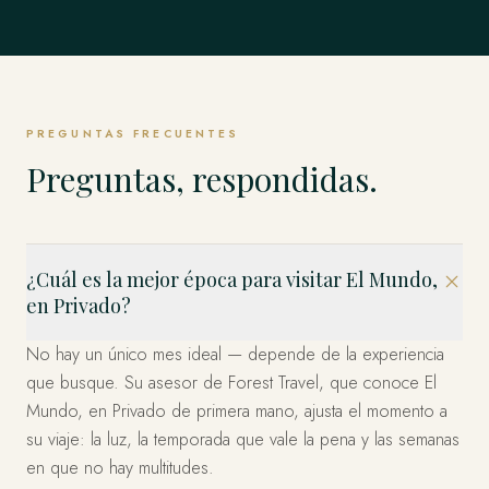
Singapur
TODO LO DEMÁS
Weddell y los Emperadores y más allá.
Estambul, Capadocia, Bodrum y la Costa y más allá.
EXPLORAR
Estados Unidos
allá.
EXPLORAR
Los Fiordos, Islas Lofoten, Tromsø y el Ártico y más allá.
El Mundo Entero, en Privado
Los Cabos, Riviera Maya, Ciudad de México y más allá.
EXPLORAR
Bahía Marina, Isla de Sentosa, Los Barrios Históricos y
EXPLORAR
EXPLORAR
Miami, el Oeste y Nueva York — organizado en privado.
EXPLORAR
más allá.
Esto es solo el comienzo. Cuatro décadas en más de 120
EXPLORAR
países — dondequiera que imagine, ya hemos estado.
EXPLORAR
EXPLORAR
Díganos a dónde y lo diseñamos.
PREGUNTAS FRECUENTES
PLANIFICA TU VIAJE
Preguntas, respondidas.
¿Cuál es la mejor época para visitar El Mundo,
en Privado?
No hay un único mes ideal — depende de la experiencia
que busque. Su asesor de Forest Travel, que conoce El
Mundo, en Privado de primera mano, ajusta el momento a
su viaje: la luz, la temporada que vale la pena y las semanas
en que no hay multitudes.