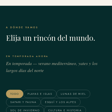
A DÓNDE VAMOS
Elija un rincón del mundo.
EN TEMPORADA AHORA
En temporada — verano mediterráneo, yates y los
largos días del norte
Bora Bora & Polinesia
Alaska
Francesa
TODO
PLAYAS E ISLAS
LUNAS DE MIEL
SAFARI Y FAUNA
ESQUÍ Y LOS ALPES
SOL DE INVIERNO
CULTURA E HISTORIA