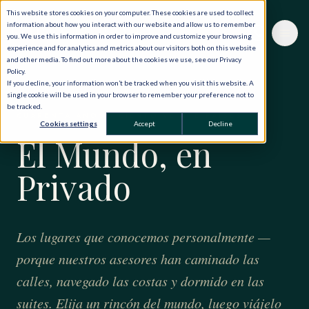
This website stores cookies on your computer. These cookies are used to collect
information about how you interact with our website and allow us to remember
you. We use this information in order to improve and customize your browsing
experience and for analytics and metrics about our visitors both on this website
and other media. To find out more about the cookies we use, see our Privacy
Policy.
If you decline, your information won’t be tracked when you visit this website. A
single cookie will be used in your browser to remember your preference not to
be tracked.
CUARENTA AÑOS · CIENTO VEINTE PAÍSES
Cookies settings
Accept
Decline
El Mundo, en
Privado
Los lugares que conocemos personalmente —
porque nuestros asesores han caminado las
calles, navegado las costas y dormido en las
suites. Elija un rincón del mundo, luego viájelo