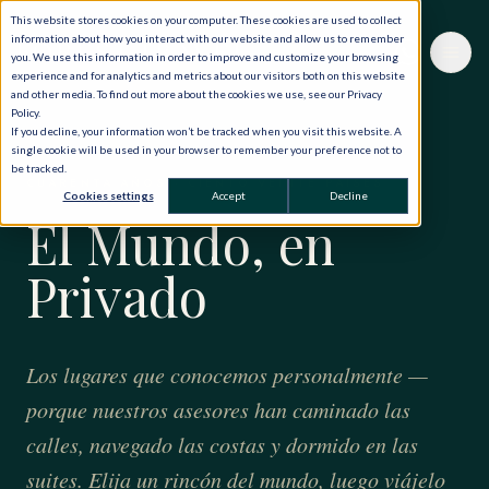
This website stores cookies on your computer. These cookies are used to collect
information about how you interact with our website and allow us to remember
you. We use this information in order to improve and customize your browsing
experience and for analytics and metrics about our visitors both on this website
and other media. To find out more about the cookies we use, see our Privacy
Policy.
If you decline, your information won’t be tracked when you visit this website. A
single cookie will be used in your browser to remember your preference not to
be tracked.
CUARENTA AÑOS · CIENTO VEINTE PAÍSES
Cookies settings
Accept
Decline
El Mundo, en
Privado
Los lugares que conocemos personalmente —
porque nuestros asesores han caminado las
calles, navegado las costas y dormido en las
suites. Elija un rincón del mundo, luego viájelo