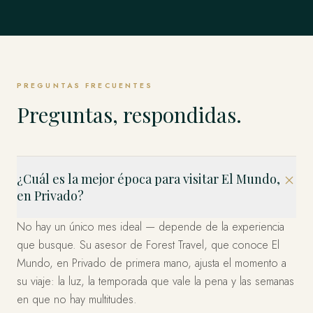
Singapur
TODO LO DEMÁS
Weddell y los Emperadores y más allá.
Estambul, Capadocia, Bodrum y la Costa y más allá.
EXPLORAR
Estados Unidos
allá.
EXPLORAR
Los Fiordos, Islas Lofoten, Tromsø y el Ártico y más allá.
El Mundo Entero, en Privado
Los Cabos, Riviera Maya, Ciudad de México y más allá.
EXPLORAR
Bahía Marina, Isla de Sentosa, Los Barrios Históricos y
EXPLORAR
EXPLORAR
Miami, el Oeste y Nueva York — organizado en privado.
EXPLORAR
más allá.
Esto es solo el comienzo. Cuatro décadas en más de 120
EXPLORAR
países — dondequiera que imagine, ya hemos estado.
EXPLORAR
EXPLORAR
Díganos a dónde y lo diseñamos.
PREGUNTAS FRECUENTES
PLANIFICA TU VIAJE
Preguntas, respondidas.
¿Cuál es la mejor época para visitar El Mundo,
en Privado?
No hay un único mes ideal — depende de la experiencia
que busque. Su asesor de Forest Travel, que conoce El
Mundo, en Privado de primera mano, ajusta el momento a
su viaje: la luz, la temporada que vale la pena y las semanas
en que no hay multitudes.