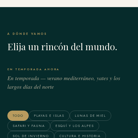
A DÓNDE VAMOS
Elija un rincón del mundo.
EN TEMPORADA AHORA
En temporada — verano mediterráneo, yates y los
largos días del norte
Bora Bora & Polinesia
Alaska
Francesa
TODO
PLAYAS E ISLAS
LUNAS DE MIEL
SAFARI Y FAUNA
ESQUÍ Y LOS ALPES
SOL DE INVIERNO
CULTURA E HISTORIA