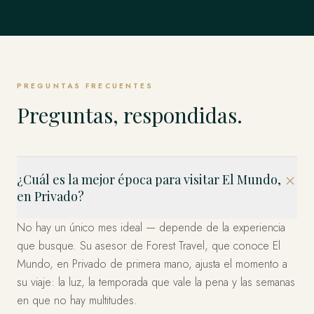
Singapur
TODO LO DEMÁS
Weddell y los Emperadores y más allá.
Estambul, Capadocia, Bodrum y la Costa y más allá.
EXPLORAR
Estados Unidos
allá.
EXPLORAR
Los Fiordos, Islas Lofoten, Tromsø y el Ártico y más allá.
El Mundo Entero, en Privado
Los Cabos, Riviera Maya, Ciudad de México y más allá.
EXPLORAR
Bahía Marina, Isla de Sentosa, Los Barrios Históricos y
EXPLORAR
EXPLORAR
Miami, el Oeste y Nueva York — organizado en privado.
EXPLORAR
más allá.
Esto es solo el comienzo. Cuatro décadas en más de 120
EXPLORAR
países — dondequiera que imagine, ya hemos estado.
EXPLORAR
EXPLORAR
Díganos a dónde y lo diseñamos.
PREGUNTAS FRECUENTES
PLANIFICA TU VIAJE
Preguntas, respondidas.
¿Cuál es la mejor época para visitar El Mundo,
en Privado?
No hay un único mes ideal — depende de la experiencia
que busque. Su asesor de Forest Travel, que conoce El
Mundo, en Privado de primera mano, ajusta el momento a
su viaje: la luz, la temporada que vale la pena y las semanas
en que no hay multitudes.