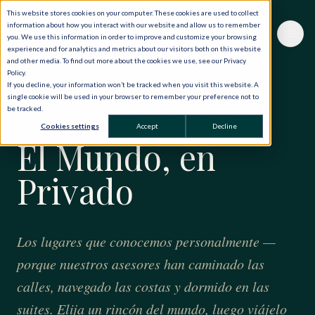
This website stores cookies on your computer. These cookies are used to collect
information about how you interact with our website and allow us to remember
you. We use this information in order to improve and customize your browsing
experience and for analytics and metrics about our visitors both on this website
and other media. To find out more about the cookies we use, see our Privacy
Policy.
If you decline, your information won’t be tracked when you visit this website. A
single cookie will be used in your browser to remember your preference not to
be tracked.
CUARENTA AÑOS · CIENTO VEINTE PAÍSES
Cookies settings
Accept
Decline
El Mundo, en
Privado
Los lugares que conocemos personalmente —
porque nuestros asesores han caminado las
calles, navegado las costas y dormido en las
suites. Elija un rincón del mundo, luego viájelo