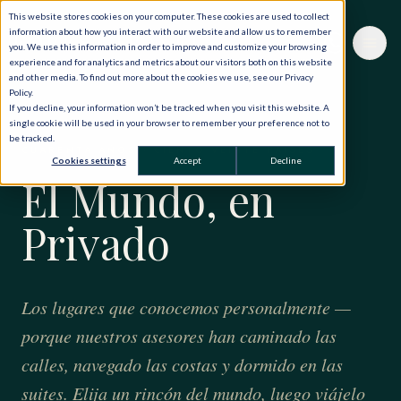
This website stores cookies on your computer. These cookies are used to collect
information about how you interact with our website and allow us to remember
you. We use this information in order to improve and customize your browsing
experience and for analytics and metrics about our visitors both on this website
and other media. To find out more about the cookies we use, see our Privacy
Policy.
If you decline, your information won’t be tracked when you visit this website. A
single cookie will be used in your browser to remember your preference not to
be tracked.
CUARENTA AÑOS · CIENTO VEINTE PAÍSES
Cookies settings
Accept
Decline
El Mundo, en
Privado
Los lugares que conocemos personalmente —
porque nuestros asesores han caminado las
calles, navegado las costas y dormido en las
suites. Elija un rincón del mundo, luego viájelo