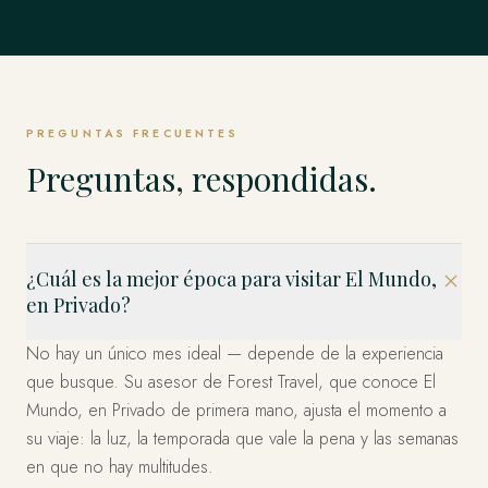
Singapur
TODO LO DEMÁS
Weddell y los Emperadores y más allá.
Estambul, Capadocia, Bodrum y la Costa y más allá.
EXPLORAR
Estados Unidos
allá.
EXPLORAR
Los Fiordos, Islas Lofoten, Tromsø y el Ártico y más allá.
El Mundo Entero, en Privado
Los Cabos, Riviera Maya, Ciudad de México y más allá.
EXPLORAR
Bahía Marina, Isla de Sentosa, Los Barrios Históricos y
EXPLORAR
EXPLORAR
Miami, el Oeste y Nueva York — organizado en privado.
EXPLORAR
más allá.
Esto es solo el comienzo. Cuatro décadas en más de 120
EXPLORAR
países — dondequiera que imagine, ya hemos estado.
EXPLORAR
EXPLORAR
Díganos a dónde y lo diseñamos.
PREGUNTAS FRECUENTES
PLANIFICA TU VIAJE
Preguntas, respondidas.
¿Cuál es la mejor época para visitar El Mundo,
en Privado?
No hay un único mes ideal — depende de la experiencia
que busque. Su asesor de Forest Travel, que conoce El
Mundo, en Privado de primera mano, ajusta el momento a
su viaje: la luz, la temporada que vale la pena y las semanas
en que no hay multitudes.