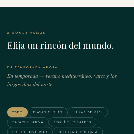
A DÓNDE VAMOS
Elija un rincón del mundo.
EN TEMPORADA AHORA
En temporada — verano mediterráneo, yates y los
largos días del norte
Bora Bora & Polinesia
Alaska
Francesa
TODO
PLAYAS E ISLAS
LUNAS DE MIEL
SAFARI Y FAUNA
ESQUÍ Y LOS ALPES
SOL DE INVIERNO
CULTURA E HISTORIA