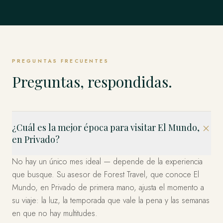
Singapur
TODO LO DEMÁS
Weddell y los Emperadores y más allá.
Estambul, Capadocia, Bodrum y la Costa y más allá.
EXPLORAR
Estados Unidos
allá.
EXPLORAR
Los Fiordos, Islas Lofoten, Tromsø y el Ártico y más allá.
El Mundo Entero, en Privado
Los Cabos, Riviera Maya, Ciudad de México y más allá.
EXPLORAR
Bahía Marina, Isla de Sentosa, Los Barrios Históricos y
EXPLORAR
EXPLORAR
Miami, el Oeste y Nueva York — organizado en privado.
EXPLORAR
más allá.
Esto es solo el comienzo. Cuatro décadas en más de 120
EXPLORAR
países — dondequiera que imagine, ya hemos estado.
EXPLORAR
EXPLORAR
Díganos a dónde y lo diseñamos.
PREGUNTAS FRECUENTES
PLANIFICA TU VIAJE
Preguntas, respondidas.
¿Cuál es la mejor época para visitar El Mundo,
en Privado?
No hay un único mes ideal — depende de la experiencia
que busque. Su asesor de Forest Travel, que conoce El
Mundo, en Privado de primera mano, ajusta el momento a
su viaje: la luz, la temporada que vale la pena y las semanas
en que no hay multitudes.