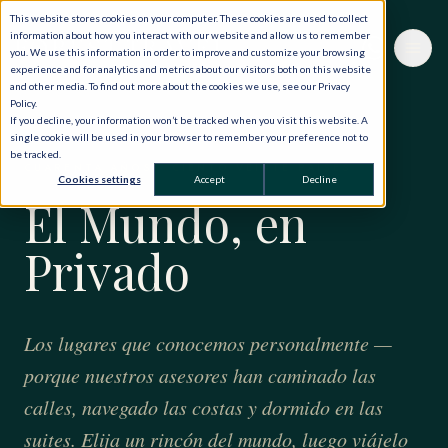
This website stores cookies on your computer. These cookies are used to collect
information about how you interact with our website and allow us to remember
you. We use this information in order to improve and customize your browsing
experience and for analytics and metrics about our visitors both on this website
and other media. To find out more about the cookies we use, see our Privacy
Policy.
If you decline, your information won’t be tracked when you visit this website. A
single cookie will be used in your browser to remember your preference not to
be tracked.
CUARENTA AÑOS · CIENTO VEINTE PAÍSES
Cookies settings
Accept
Decline
El Mundo, en
Privado
Los lugares que conocemos personalmente —
porque nuestros asesores han caminado las
calles, navegado las costas y dormido en las
suites. Elija un rincón del mundo, luego viájelo