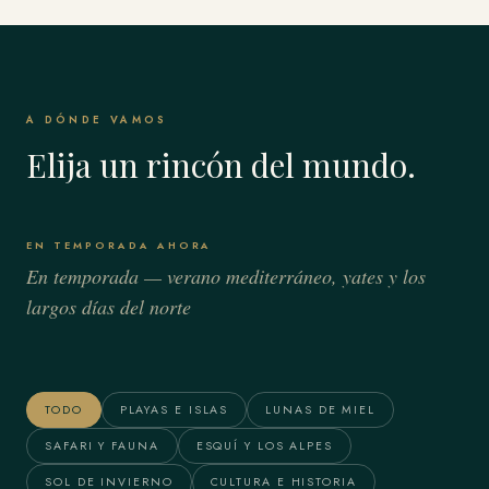
A DÓNDE VAMOS
Elija un rincón del mundo.
EN TEMPORADA AHORA
En temporada — verano mediterráneo, yates y los
largos días del norte
Bora Bora & Polinesia
Alaska
Francesa
TODO
PLAYAS E ISLAS
LUNAS DE MIEL
SAFARI Y FAUNA
ESQUÍ Y LOS ALPES
SOL DE INVIERNO
CULTURA E HISTORIA