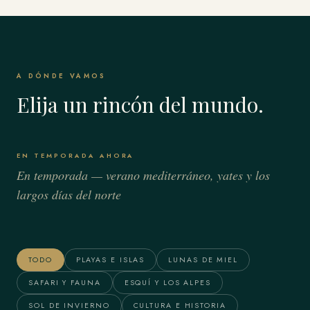
A DÓNDE VAMOS
Elija un rincón del mundo.
EN TEMPORADA AHORA
En temporada — verano mediterráneo, yates y los
largos días del norte
Bora Bora & Polinesia
Alaska
Francesa
TODO
PLAYAS E ISLAS
LUNAS DE MIEL
SAFARI Y FAUNA
ESQUÍ Y LOS ALPES
SOL DE INVIERNO
CULTURA E HISTORIA