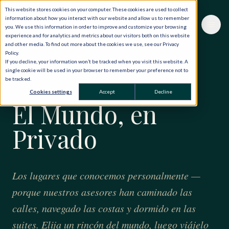
This website stores cookies on your computer. These cookies are used to collect
information about how you interact with our website and allow us to remember
you. We use this information in order to improve and customize your browsing
experience and for analytics and metrics about our visitors both on this website
and other media. To find out more about the cookies we use, see our Privacy
Policy.
If you decline, your information won’t be tracked when you visit this website. A
single cookie will be used in your browser to remember your preference not to
be tracked.
CUARENTA AÑOS · CIENTO VEINTE PAÍSES
Cookies settings
Accept
Decline
El Mundo, en
Privado
Los lugares que conocemos personalmente —
porque nuestros asesores han caminado las
calles, navegado las costas y dormido en las
suites. Elija un rincón del mundo, luego viájelo