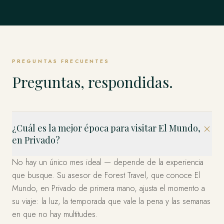
Singapur
TODO LO DEMÁS
Weddell y los Emperadores y más allá.
Estambul, Capadocia, Bodrum y la Costa y más allá.
EXPLORAR
Estados Unidos
allá.
EXPLORAR
Los Fiordos, Islas Lofoten, Tromsø y el Ártico y más allá.
El Mundo Entero, en Privado
Los Cabos, Riviera Maya, Ciudad de México y más allá.
EXPLORAR
Bahía Marina, Isla de Sentosa, Los Barrios Históricos y
EXPLORAR
EXPLORAR
Miami, el Oeste y Nueva York — organizado en privado.
EXPLORAR
más allá.
Esto es solo el comienzo. Cuatro décadas en más de 120
EXPLORAR
países — dondequiera que imagine, ya hemos estado.
EXPLORAR
EXPLORAR
Díganos a dónde y lo diseñamos.
PREGUNTAS FRECUENTES
PLANIFICA TU VIAJE
Preguntas, respondidas.
¿Cuál es la mejor época para visitar El Mundo,
en Privado?
No hay un único mes ideal — depende de la experiencia
que busque. Su asesor de Forest Travel, que conoce El
Mundo, en Privado de primera mano, ajusta el momento a
su viaje: la luz, la temporada que vale la pena y las semanas
en que no hay multitudes.