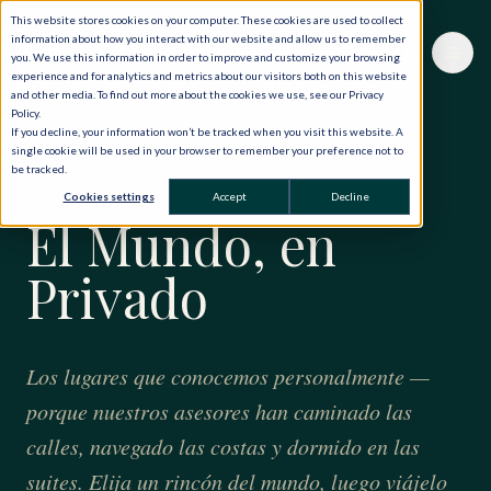
This website stores cookies on your computer. These cookies are used to collect
information about how you interact with our website and allow us to remember
you. We use this information in order to improve and customize your browsing
experience and for analytics and metrics about our visitors both on this website
and other media. To find out more about the cookies we use, see our Privacy
Policy.
If you decline, your information won’t be tracked when you visit this website. A
single cookie will be used in your browser to remember your preference not to
be tracked.
CUARENTA AÑOS · CIENTO VEINTE PAÍSES
Cookies settings
Accept
Decline
El Mundo, en
Privado
Los lugares que conocemos personalmente —
porque nuestros asesores han caminado las
calles, navegado las costas y dormido en las
suites. Elija un rincón del mundo, luego viájelo