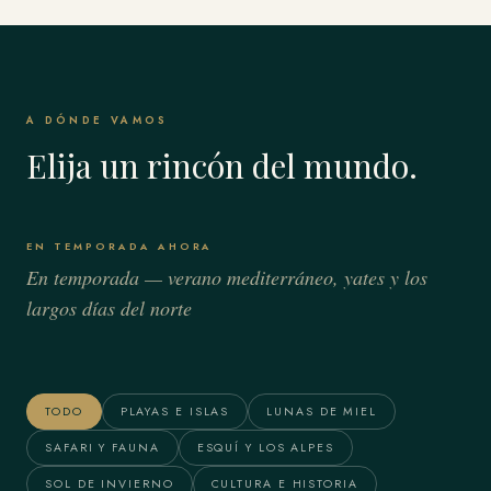
A DÓNDE VAMOS
Elija un rincón del mundo.
EN TEMPORADA AHORA
En temporada — verano mediterráneo, yates y los
largos días del norte
Bora Bora & Polinesia
Alaska
Francesa
TODO
PLAYAS E ISLAS
LUNAS DE MIEL
SAFARI Y FAUNA
ESQUÍ Y LOS ALPES
SOL DE INVIERNO
CULTURA E HISTORIA