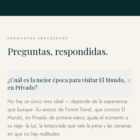
Singapur
TODO LO DEMÁS
Weddell y los Emperadores y más allá.
Estambul, Capadocia, Bodrum y la Costa y más allá.
EXPLORAR
Estados Unidos
allá.
EXPLORAR
Los Fiordos, Islas Lofoten, Tromsø y el Ártico y más allá.
El Mundo Entero, en Privado
Los Cabos, Riviera Maya, Ciudad de México y más allá.
EXPLORAR
Bahía Marina, Isla de Sentosa, Los Barrios Históricos y
EXPLORAR
EXPLORAR
Miami, el Oeste y Nueva York — organizado en privado.
EXPLORAR
más allá.
Esto es solo el comienzo. Cuatro décadas en más de 120
EXPLORAR
países — dondequiera que imagine, ya hemos estado.
EXPLORAR
EXPLORAR
Díganos a dónde y lo diseñamos.
PREGUNTAS FRECUENTES
PLANIFICA TU VIAJE
Preguntas, respondidas.
¿Cuál es la mejor época para visitar El Mundo,
en Privado?
No hay un único mes ideal — depende de la experiencia
que busque. Su asesor de Forest Travel, que conoce El
Mundo, en Privado de primera mano, ajusta el momento a
su viaje: la luz, la temporada que vale la pena y las semanas
en que no hay multitudes.