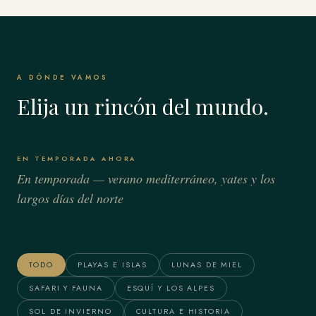
A DÓNDE VAMOS
Elija un rincón del mundo.
EN TEMPORADA AHORA
En temporada — verano mediterráneo, yates y los
largos días del norte
Bora Bora & Polinesia
Alaska
Francesa
TODO
PLAYAS E ISLAS
LUNAS DE MIEL
SAFARI Y FAUNA
ESQUÍ Y LOS ALPES
SOL DE INVIERNO
CULTURA E HISTORIA