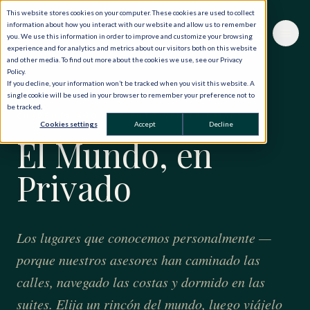
This website stores cookies on your computer. These cookies are used to collect
information about how you interact with our website and allow us to remember
you. We use this information in order to improve and customize your browsing
experience and for analytics and metrics about our visitors both on this website
and other media. To find out more about the cookies we use, see our Privacy
Policy.
If you decline, your information won’t be tracked when you visit this website. A
single cookie will be used in your browser to remember your preference not to
be tracked.
CUARENTA AÑOS · CIENTO VEINTE PAÍSES
Cookies settings
Accept
Decline
El Mundo, en
Privado
Los lugares que conocemos personalmente —
porque nuestros asesores han caminado las
calles, navegado las costas y dormido en las
suites. Elija un rincón del mundo, luego viájelo