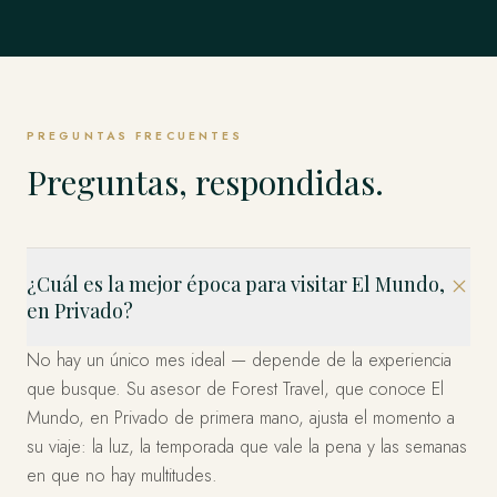
Singapur
TODO LO DEMÁS
Weddell y los Emperadores y más allá.
Estambul, Capadocia, Bodrum y la Costa y más allá.
EXPLORAR
Estados Unidos
allá.
EXPLORAR
Los Fiordos, Islas Lofoten, Tromsø y el Ártico y más allá.
El Mundo Entero, en Privado
Los Cabos, Riviera Maya, Ciudad de México y más allá.
EXPLORAR
Bahía Marina, Isla de Sentosa, Los Barrios Históricos y
EXPLORAR
EXPLORAR
Miami, el Oeste y Nueva York — organizado en privado.
EXPLORAR
más allá.
Esto es solo el comienzo. Cuatro décadas en más de 120
EXPLORAR
países — dondequiera que imagine, ya hemos estado.
EXPLORAR
EXPLORAR
Díganos a dónde y lo diseñamos.
PREGUNTAS FRECUENTES
PLANIFICA TU VIAJE
Preguntas, respondidas.
¿Cuál es la mejor época para visitar El Mundo,
en Privado?
No hay un único mes ideal — depende de la experiencia
que busque. Su asesor de Forest Travel, que conoce El
Mundo, en Privado de primera mano, ajusta el momento a
su viaje: la luz, la temporada que vale la pena y las semanas
en que no hay multitudes.