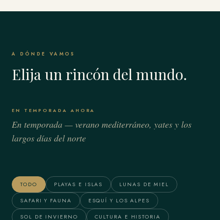
A DÓNDE VAMOS
Elija un rincón del mundo.
EN TEMPORADA AHORA
En temporada — verano mediterráneo, yates y los
largos días del norte
Bora Bora & Polinesia
Alaska
Francesa
TODO
PLAYAS E ISLAS
LUNAS DE MIEL
SAFARI Y FAUNA
ESQUÍ Y LOS ALPES
SOL DE INVIERNO
CULTURA E HISTORIA