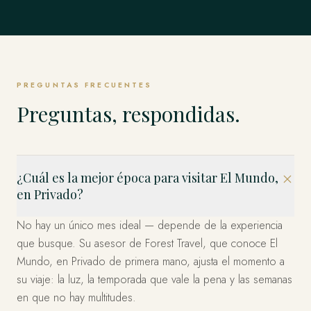
Singapur
TODO LO DEMÁS
Weddell y los Emperadores y más allá.
Estambul, Capadocia, Bodrum y la Costa y más allá.
EXPLORAR
Estados Unidos
allá.
EXPLORAR
Los Fiordos, Islas Lofoten, Tromsø y el Ártico y más allá.
El Mundo Entero, en Privado
Los Cabos, Riviera Maya, Ciudad de México y más allá.
EXPLORAR
Bahía Marina, Isla de Sentosa, Los Barrios Históricos y
EXPLORAR
EXPLORAR
Miami, el Oeste y Nueva York — organizado en privado.
EXPLORAR
más allá.
Esto es solo el comienzo. Cuatro décadas en más de 120
EXPLORAR
países — dondequiera que imagine, ya hemos estado.
EXPLORAR
EXPLORAR
Díganos a dónde y lo diseñamos.
PREGUNTAS FRECUENTES
PLANIFICA TU VIAJE
Preguntas, respondidas.
¿Cuál es la mejor época para visitar El Mundo,
en Privado?
No hay un único mes ideal — depende de la experiencia
que busque. Su asesor de Forest Travel, que conoce El
Mundo, en Privado de primera mano, ajusta el momento a
su viaje: la luz, la temporada que vale la pena y las semanas
en que no hay multitudes.