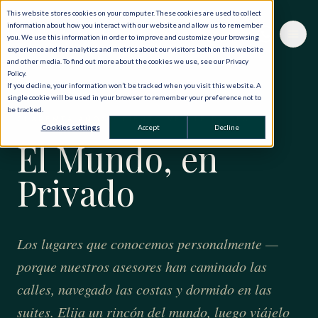
This website stores cookies on your computer. These cookies are used to collect
information about how you interact with our website and allow us to remember
you. We use this information in order to improve and customize your browsing
experience and for analytics and metrics about our visitors both on this website
and other media. To find out more about the cookies we use, see our Privacy
Policy.
If you decline, your information won’t be tracked when you visit this website. A
single cookie will be used in your browser to remember your preference not to
be tracked.
CUARENTA AÑOS · CIENTO VEINTE PAÍSES
Cookies settings
Accept
Decline
El Mundo, en
Privado
Los lugares que conocemos personalmente —
porque nuestros asesores han caminado las
calles, navegado las costas y dormido en las
suites. Elija un rincón del mundo, luego viájelo