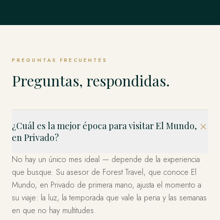
Singapur
TODO LO DEMÁS
Weddell y los Emperadores y más allá.
Estambul, Capadocia, Bodrum y la Costa y más allá.
EXPLORAR
Estados Unidos
allá.
EXPLORAR
Los Fiordos, Islas Lofoten, Tromsø y el Ártico y más allá.
El Mundo Entero, en Privado
Los Cabos, Riviera Maya, Ciudad de México y más allá.
EXPLORAR
Bahía Marina, Isla de Sentosa, Los Barrios Históricos y
EXPLORAR
EXPLORAR
Miami, el Oeste y Nueva York — organizado en privado.
EXPLORAR
más allá.
Esto es solo el comienzo. Cuatro décadas en más de 120
EXPLORAR
países — dondequiera que imagine, ya hemos estado.
EXPLORAR
EXPLORAR
Díganos a dónde y lo diseñamos.
PREGUNTAS FRECUENTES
PLANIFICA TU VIAJE
Preguntas, respondidas.
¿Cuál es la mejor época para visitar El Mundo,
en Privado?
No hay un único mes ideal — depende de la experiencia
que busque. Su asesor de Forest Travel, que conoce El
Mundo, en Privado de primera mano, ajusta el momento a
su viaje: la luz, la temporada que vale la pena y las semanas
en que no hay multitudes.