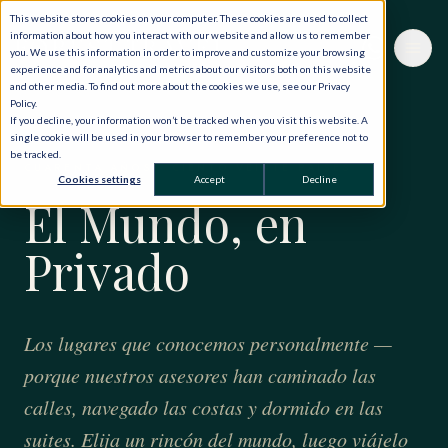
This website stores cookies on your computer. These cookies are used to collect
information about how you interact with our website and allow us to remember
you. We use this information in order to improve and customize your browsing
experience and for analytics and metrics about our visitors both on this website
and other media. To find out more about the cookies we use, see our Privacy
Policy.
If you decline, your information won’t be tracked when you visit this website. A
single cookie will be used in your browser to remember your preference not to
be tracked.
CUARENTA AÑOS · CIENTO VEINTE PAÍSES
Cookies settings
Accept
Decline
El Mundo, en
Privado
Los lugares que conocemos personalmente —
porque nuestros asesores han caminado las
calles, navegado las costas y dormido en las
suites. Elija un rincón del mundo, luego viájelo