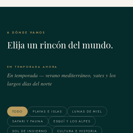
A DÓNDE VAMOS
Elija un rincón del mundo.
EN TEMPORADA AHORA
En temporada — verano mediterráneo, yates y los
largos días del norte
Bora Bora & Polinesia
Alaska
Francesa
TODO
PLAYAS E ISLAS
LUNAS DE MIEL
SAFARI Y FAUNA
ESQUÍ Y LOS ALPES
SOL DE INVIERNO
CULTURA E HISTORIA