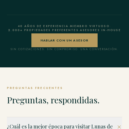
40 AÑOS DE EXPERIENCIA
·
MIEMBRO VIRTUOSO
·
2.000+ PROPIEDADES PREFERENTES
·
ASESORES IN-HOUSE
HABLAR CON UN ASESOR
SIN COTIZACIONES. SIN COMPROMISO. UNA CONVERSACIÓN.
PREGUNTAS FRECUENTES
Preguntas, respondidas.
¿Cuál es la mejor época para visitar Lunas de