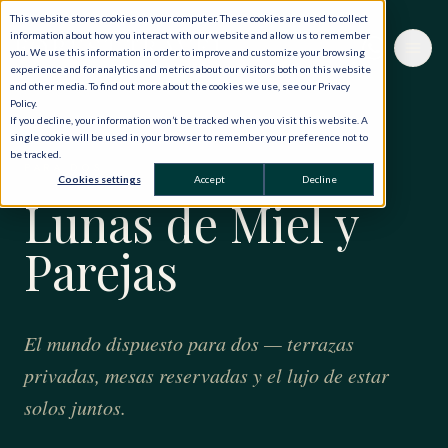
This website stores cookies on your computer. These cookies are used to collect
information about how you interact with our website and allow us to remember
you. We use this information in order to improve and customize your browsing
experience and for analytics and metrics about our visitors both on this website
and other media. To find out more about the cookies we use, see our Privacy
Policy.
If you decline, your information won’t be tracked when you visit this website. A
single cookie will be used in your browser to remember your preference not to
be tracked.
PARA DOS
Cookies settings
Accept
Decline
Lunas de Miel y
Parejas
El mundo dispuesto para dos — terrazas
privadas, mesas reservadas y el lujo de estar
solos juntos.