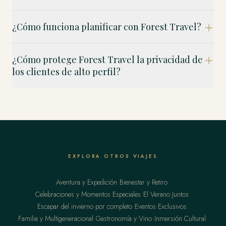
¿Cómo funciona planificar con Forest Travel?
¿Cómo protege Forest Travel la privacidad de
los clientes de alto perfil?
EXPLORA OTROS VIAJES
·
·
Aventura y Expedición
Bienestar y Retiro
·
·
Celebraciones y Momentos Especiales
El Verano Juntos
·
·
Escapar del invierno por completo
Eventos Exclusivos
·
·
·
Familia y Multigeneracional
Gastronomía y Vino
Inmersión Cultural