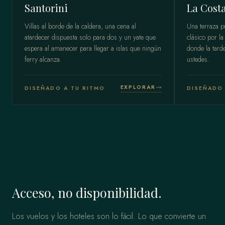
Santorini
La Costa
Villas al borde de la caldera, una cena al
Una terraza p
atardecer dispuesta solo para dos y un yate que
clásico por la
espera al amanecer para llegar a islas que ningún
donde la tard
ferry alcanza.
ustedes.
EXPLORAR
DISEÑADO A TU RITMO
DISEÑADO 
Acceso, no disponibilidad.
Los vuelos y los hoteles son lo fácil. Lo que convierte un