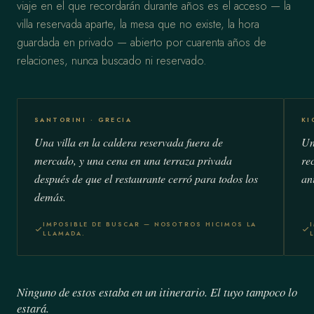
viaje en el que recordarán durante años es el acceso — la
villa reservada aparte, la mesa que no existe, la hora
guardada en privado — abierto por cuarenta años de
relaciones, nunca buscado ni reservado.
SANTORINI · GRECIA
KI
Una villa en la caldera reservada fuera de
Un
mercado, y una cena en una terraza privada
re
después de que el restaurante cerró para todos los
an
demás.
IMPOSIBLE DE BUSCAR — NOSOTROS HICIMOS LA
LLAMADA.
Ninguno de estos estaba en un itinerario. El tuyo tampoco lo
estará.