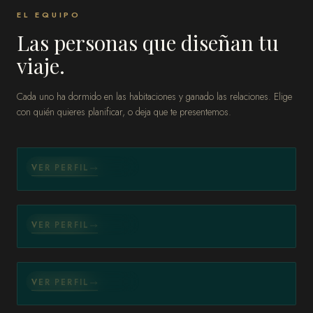
EL EQUIPO
Las personas que diseñan tu
viaje.
SENIOR LUXURY TRAVEL ADVISOR
Cada uno ha dormido en las habitaciones y ganado las relaciones. Elige
Magnolia Quintana
con quién quieres planificar, o deja que te presentemos.
Miami, Florida
DIRECTOR DE VENTAS
Juan David Gutierrez
CONDÉ NAST TRAVELER
VER PERFIL
TOP TRAVEL SPECIALIST
Miami, Florida
SENIOR LUXURY TRAVEL ADVISOR
Debbie Heim
CONDÉ NAST TRAVELER
VER PERFIL
TOP TRAVEL SPECIALIST
Miami, Florida
LUXURY TRAVEL ADVISOR
Cecilia Zaldivar
CONDÉ NAST TRAVELER
VER PERFIL
TOP TRAVEL SPECIALIST
Miami, Florida