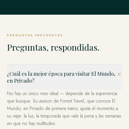
Singapur
TODO LO DEMÁS
Weddell y los Emperadores y más allá.
Estambul, Capadocia, Bodrum y la Costa y más allá.
EXPLORAR
Estados Unidos
allá.
EXPLORAR
Los Fiordos, Islas Lofoten, Tromsø y el Ártico y más allá.
El Mundo Entero, en Privado
Los Cabos, Riviera Maya, Ciudad de México y más allá.
EXPLORAR
Bahía Marina, Isla de Sentosa, Los Barrios Históricos y
EXPLORAR
EXPLORAR
Miami, el Oeste y Nueva York — organizado en privado.
EXPLORAR
más allá.
Esto es solo el comienzo. Cuatro décadas en más de 120
EXPLORAR
países — dondequiera que imagine, ya hemos estado.
EXPLORAR
EXPLORAR
Díganos a dónde y lo diseñamos.
PREGUNTAS FRECUENTES
PLANIFICA TU VIAJE
Preguntas, respondidas.
¿Cuál es la mejor época para visitar El Mundo,
en Privado?
No hay un único mes ideal — depende de la experiencia
que busque. Su asesor de Forest Travel, que conoce El
Mundo, en Privado de primera mano, ajusta el momento a
su viaje: la luz, la temporada que vale la pena y las semanas
en que no hay multitudes.