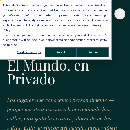
This website stores cookies on your computer. These cookies are used to collect
information about how you interact with our website and allow us to remember
you. We use this information in order to improve and customize your browsing
experience and for analytics and metrics about our visitors both on this website
and other media. To find out more about the cookies we use, see our Privacy
Policy.
If you decline, your information won’t be tracked when you visit this website. A
single cookie will be used in your browser to remember your preference not to
be tracked.
CUARENTA AÑOS · CIENTO VEINTE PAÍSES
Cookies settings
Accept
Decline
El Mundo, en
Privado
Los lugares que conocemos personalmente —
porque nuestros asesores han caminado las
calles, navegado las costas y dormido en las
suites. Elija un rincón del mundo, luego viájelo