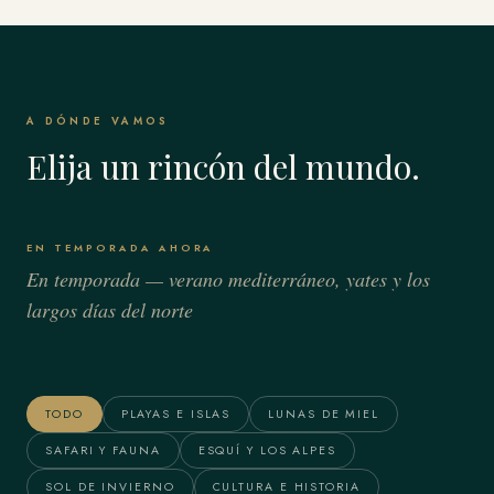
A DÓNDE VAMOS
Elija un rincón del mundo.
EN TEMPORADA AHORA
En temporada — verano mediterráneo, yates y los
largos días del norte
Bora Bora & Polinesia
Alaska
Francesa
TODO
PLAYAS E ISLAS
LUNAS DE MIEL
SAFARI Y FAUNA
ESQUÍ Y LOS ALPES
SOL DE INVIERNO
CULTURA E HISTORIA