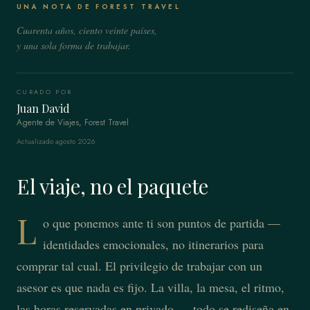
UNA NOTA DE FOREST TRAVEL
Cuarenta años, ciento veinte países,
y una sola forma de trabajar.
CURADO POR
Juan David
Agente de Viajes, Forest Travel
Actualizado agosto 2026
El viaje, no el paquete
L
o que ponemos ante ti son puntos de partida —
identidades emocionales, no itinerarios para
comprar tal cual. El privilegio de trabajar con un
asesor es que nada es fijo. La villa, la mesa, el ritmo,
las horas reservadas en privado — todo se rediseña en