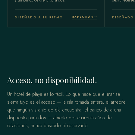
y un banco de arena para dos.
desvanecerse.
EXPLORAR
DISEÑADO A TU RITMO
DISEÑADO 
Acceso, no disponibilidad.
Un hotel de playa es lo fácil. Lo que hace que el mar se
sienta tuyo es el acceso — la isla tomada entera, el arrecife
que ningún visitante de día encuentra, el banco de arena
dispuesto para dos — abierto por cuarenta años de
relaciones, nunca buscado ni reservado.