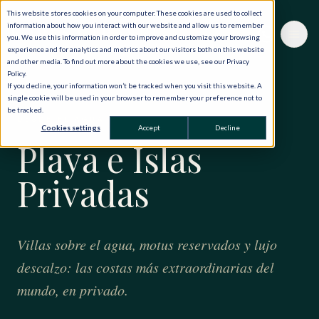
This website stores cookies on your computer. These cookies are used to collect
information about how you interact with our website and allow us to remember
you. We use this information in order to improve and customize your browsing
experience and for analytics and metrics about our visitors both on this website
and other media. To find out more about the cookies we use, see our Privacy
Policy.
If you decline, your information won’t be tracked when you visit this website. A
single cookie will be used in your browser to remember your preference not to
be tracked.
DESDE EL AGUA
Cookies settings
Accept
Decline
Playa e Islas
Privadas
Villas sobre el agua, motus reservados y lujo
descalzo: las costas más extraordinarias del
mundo, en privado.