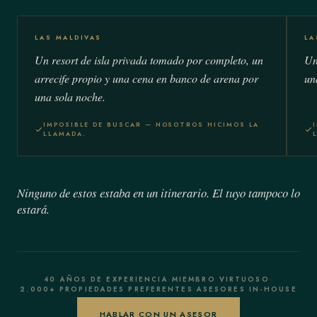
LAS MALDIVAS
LA
Un resort de isla privada tomado por completo, un
Un
arrecife propio y una cena en banco de arena por
un
una sola noche.
IMPOSIBLE DE BUSCAR — NOSOTROS HICIMOS LA
LLAMADA.
Ninguno de estos estaba en un itinerario. El tuyo tampoco lo
estará.
40 AÑOS DE EXPERIENCIA
·
MIEMBRO VIRTUOSO
·
2.000+ PROPIEDADES PREFERENTES
·
ASESORES IN-HOUSE
HABLAR CON UN ASESOR