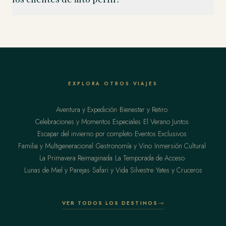
EXPLORA OTROS VIAJES
·
·
Aventura y Expedición
Bienestar y Retiro
·
·
Celebraciones y Momentos Especiales
El Verano Juntos
·
·
Escapar del invierno por completo
Eventos Exclusivos
·
·
·
Familia y Multigeneracional
Gastronomía y Vino
Inmersión Cultural
·
·
La Primavera Reimaginada
La Temporada de Acceso
·
·
Lunas de Miel y Parejas
Safari y Vida Silvestre
Yates y Cruceros
VER TODOS LOS DESTINOS