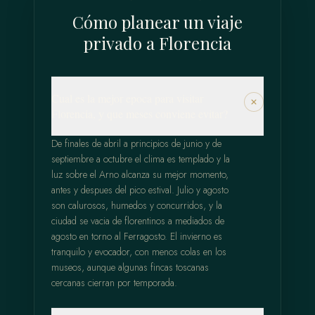
Cómo planear un viaje
privado a Florencia
Cual es la mejor epoca para visitar
Florencia, y que meses conviene evitar?
De finales de abril a principios de junio y de
septiembre a octubre el clima es templado y la
luz sobre el Arno alcanza su mejor momento,
antes y despues del pico estival. Julio y agosto
son calurosos, humedos y concurridos, y la
ciudad se vacia de florentinos a mediados de
agosto en torno al Ferragosto. El invierno es
tranquilo y evocador, con menos colas en los
museos, aunque algunas fincas toscanas
cercanas cierran por temporada.