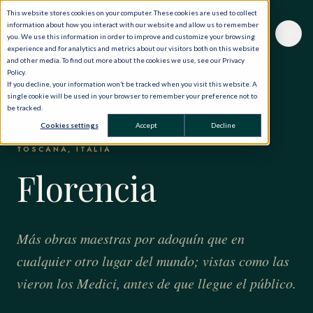
This website stores cookies on your computer. These cookies are used to collect
information about how you interact with our website and allow us to remember
you. We use this information in order to improve and customize your browsing
experience and for analytics and metrics about our visitors both on this website
and other media. To find out more about the cookies we use, see our Privacy
Policy.
If you decline, your information won’t be tracked when you visit this website. A
single cookie will be used in your browser to remember your preference not to
be tracked.
INICIO
·
EL MUNDO, EN PRIVADO
·
ITALIA
·
FLORENCIA
Cookies settings
Accept
Decline
TOSCANA, ITALIA
Florencia
Más obras maestras por adoquín que en
cualquier otro lugar del mundo; vistas como las
vieron los Medici, antes de que llegue el público.