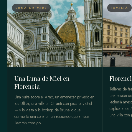
LUNA DE MIEL
FAMILIA
Una Luna de Miel en
Florenci
Florencia
Talleres de fr
una sesión de
Una suite sobre el Arno, un amanecer privado en
lechería artes
los Uffizi, una villa en Chianti con piscina y chef
explica a los
— y la visita a la bodega de Brunello que
una villa con 
convierte una cena en un recuerdo que ambos
llevarán consigo.