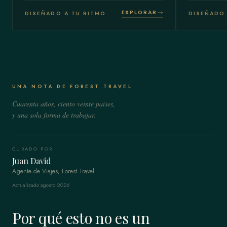
EXPLORAR
DISEÑADO A TU RITMO
DISEÑADO 
UNA NOTA DE FOREST TRAVEL
Cuarenta años, ciento veinte países,
y una sola forma de trabajar.
CURADO POR
Juan David
Agente de Viajes, Forest Travel
Actualizado agosto 2026
Por qué esto no es un