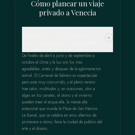
Cómo planear un viaje
privado a Venecia
Cual es la mejor epoca para visitar
Venecia, y que periodos conviene evitar?
De finales de abril a junio y de septiembre a
octubre el clima y la luz son los mas
agradables, antes y despues de la aglomeracion
estival. El Carnaval de febrero es espectacular
pero esta muy concurrido, y el pleno verano
trae calor, multitudes y, en ocasiones, olor a
algas en los canales; el otono y el invierno
pueden traer el acqua alta, la marea alta
estacional que inunda la Plaza de San Marcos.
La Bienal, que se celebra en anos alternos de
primavera a otono, llena la ciudad de publico del
arte y el diseno.