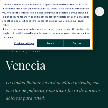
This website stores cookies on your computer. These cookies are used to collect
information about how you interact with our website and allow us to remember
you. We use this information in order to improve and customize your browsing
experience and for analytics and metrics about our visitors both on this website
and other media. To find out more about the cookies we use, see our Privacy
Policy.
If you decline, your information won’t be tracked when you visit this website. A
single cookie will be used in your browser to remember your preference not to
be tracked.
INICIO
·
EL MUNDO, EN PRIVADO
·
ITALIA
·
VENECIA
Cookies settings
Accept
Decline
EL VÉNETO, ITALIA
Venecia
La ciudad flotante en taxi acuático privado, con
puertas de palazzos y basílicas fuera de horario
abiertas para usted.