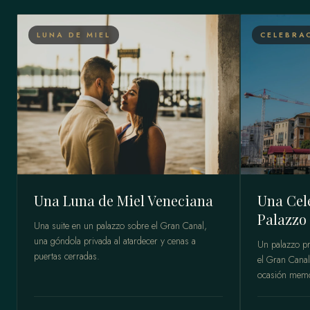
LUNA DE MIEL
CELEBRA
Una Luna de Miel Veneciana
Una Cel
Palazzo
Una suite en un palazzo sobre el Gran Canal,
una góndola privada al atardecer y cenas a
Un palazzo pr
puertas cerradas.
el Gran Canal
ocasión memo