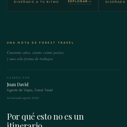
EXPLORAR
DISEÑADO A TU RITMO
DISEÑADO 
UNA NOTA DE FOREST TRAVEL
Cuarenta años, ciento veinte países,
y una sola forma de trabajar.
CURADO POR
Juan David
Agente de Viajes, Forest Travel
Actualizado agosto 2026
Por qué esto no es un
itinerario