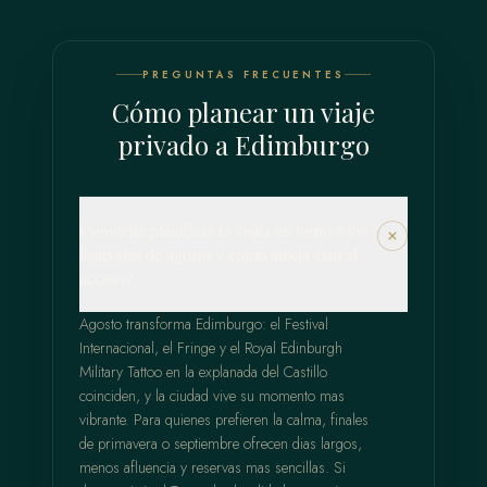
PREGUNTAS FRECUENTES
Cómo planear un viaje
privado a Edimburgo
Conviene planificar la visita en torno a los
festivales de agosto y como afecta esto al
acceso?
Agosto transforma Edimburgo: el Festival
Internacional, el Fringe y el Royal Edinburgh
Military Tattoo en la explanada del Castillo
coinciden, y la ciudad vive su momento mas
vibrante. Para quienes prefieren la calma, finales
de primavera o septiembre ofrecen dias largos,
menos afluencia y reservas mas sencillas. Si