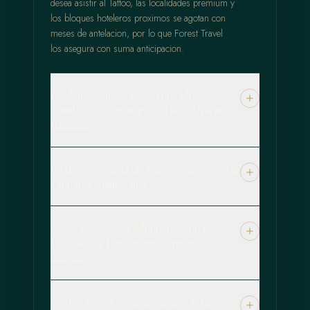
desea asistir al Tattoo, las localidades premium y
los bloques hoteleros proximos se agotan con
meses de antelacion, por lo que Forest Travel
los asegura con suma anticipacion.
Pueden organizar acceso privado al
Castillo de Edimburgo o al Royal Yacht
Britannia?
En que zona de la ciudad conviene alojarse
y durante cuantos dias?
Como se combina Edimburgo con las
Highlands y Londres en un mismo
itinerario?
Cual es la mejor manera de desplazarse por