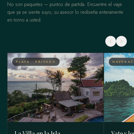
No son paquetes — puntos de partida. Encuentre el viaje
que ya se siente suyo; su asesor lo rediseña enteramente
en torno a usted.
PLAYA · PRIVADO
NAVEGAC
La Villa en la Isla
Yate y l