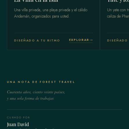
Una villa privada, una playa privada y el cálido
Un yate con tr
Andamán, organizados para usted.
caliza de Pha
EXPLORAR
DISEÑADO A TU RITMO
DISEÑADO 
UNA NOTA DE FOREST TRAVEL
Cuarenta años, ciento veinte países,
y una sola forma de trabajar.
CURADO POR
Juan David