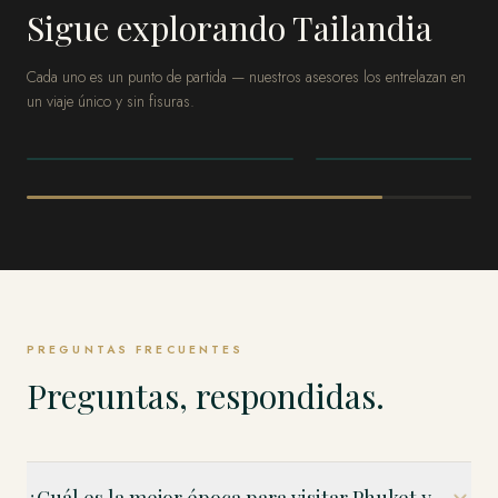
Sigue explorando Tailandia
Cada uno es un punto de partida — nuestros asesores los entrelazan en
un viaje único y sin fisuras.
TAILANDIA
TAILANDIA
Bangkok
Chiang Mai
PREGUNTAS FRECUENTES
Preguntas, respondidas.
¿Cuál es la mejor época para visitar Phuket y