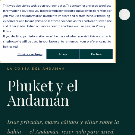
This website stores cookies on your computer. These cookies are used to collect
information about how you interact with our website and allow us to remember
you. We use this information in order to improve and customize your browsing
experience and for analytics and metrics about our visitors both on this website
and other media. To find out more about the cookies we use, see our Privacy
Policy.
If you decline, your information won’t be tracked when you visit this website. A
single cookie will be used in your browser to remember your preference not to
be tracked.
INICIO
·
EL MUNDO, EN PRIVADO
·
TAILANDIA
·
Cookies settings
Accept
Decline
PHUKET Y EL ANDAMÁN
LA COSTA DEL ANDAMÁN
Phuket y el
Andamán
Islas privadas, mares cálidos y villas sobre la
bahía — el Andamán, reservado para usted.