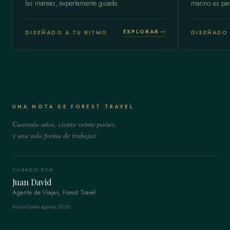
las mareas, expertamente guiada.
marino es part
EXPLORAR
DISEÑADO A TU RITMO
DISEÑADO 
UNA NOTA DE FOREST TRAVEL
Cuarenta años, ciento veinte países,
y una sola forma de trabajar.
CURADO POR
Juan David
Agente de Viajes, Forest Travel
Actualizado agosto 2026