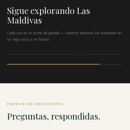
Sigue explorando Las
Maldivas
Cada uno es un punto de partida — nuestros asesores los entrelazan en
un viaje único y sin fisuras.
LAS MALDIVAS
LAS MALDIVAS
Atolón Norte de Malé
Los atolones de
PREGUNTAS FRECUENTES
Preguntas, respondidas.