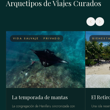
Arquetipos de Viajes Curados
VIDA SALVAJE · PRIVADO
BIENEST
La temporada de mantas
El Retir
La congregación de Hanifaru sincronizada con
Una isla rese