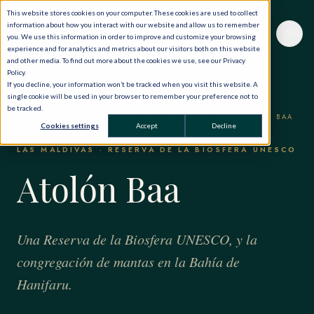
This website stores cookies on your computer. These cookies are used to collect
information about how you interact with our website and allow us to remember
you. We use this information in order to improve and customize your browsing
experience and for analytics and metrics about our visitors both on this website
and other media. To find out more about the cookies we use, see our Privacy
Policy.
If you decline, your information won’t be tracked when you visit this website. A
single cookie will be used in your browser to remember your preference not to
be tracked.
INICIO
·
EL MUNDO, EN PRIVADO
·
LAS MALDIVAS
·
ATOLÓN BAA
Cookies settings
Accept
Decline
LAS MALDIVAS · RESERVA DE LA BIOSFERA UNESCO
Atolón Baa
Una Reserva de la Biosfera UNESCO, y la
congregación de mantas en la Bahía de
Hanifaru.