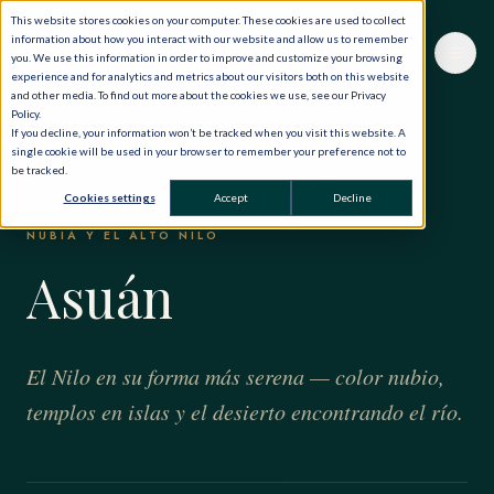
This website stores cookies on your computer. These cookies are used to collect
information about how you interact with our website and allow us to remember
you. We use this information in order to improve and customize your browsing
experience and for analytics and metrics about our visitors both on this website
and other media. To find out more about the cookies we use, see our Privacy
Policy.
If you decline, your information won’t be tracked when you visit this website. A
single cookie will be used in your browser to remember your preference not to
be tracked.
INICIO
·
EL MUNDO, EN PRIVADO
·
EGIPTO
·
ASUÁN
Cookies settings
Accept
Decline
NUBIA Y EL ALTO NILO
Asuán
El Nilo en su forma más serena — color nubio,
templos en islas y el desierto encontrando el río.