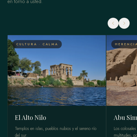
en torno a usted.
CULTURA · CALMA
HERENCI
El Alto Nilo
Abu Sim
Templos en islas, pueblos nubios y el sereno río
Los colosales
del sur.
multitudes, po