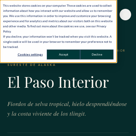
This website stores cookies on your computer. These cookies are used to collect
information about how you interact with our website and allow us to remember
you. We use this information in order to improve and customize your browsing
experience and for analytics and metrics about our visitors both on this website
and other media. To find out more about the cookies we use, see our Privacy
Policy.
If you decline, your information won’t be tracked when you visit this website. A
single cookie will be used in your browser to remember your preference not to
be tracked.
INICIO
·
EL MUNDO, EN PRIVADO
·
ALASKA
·
EL PASO INTERIOR
Cookies settings
Accept
Decline
SURESTE DE ALASKA
El Paso Interior
Fiordos de selva tropical, hielo desprendiéndose
y la costa viviente de los tlingit.