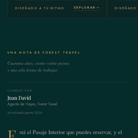
EXPLORAR
DISEÑADO A TU RITMO
DISEÑADO 
UNA NOTA DE FOREST TRAVEL
Cuarenta años, ciento veinte países,
y una sola forma de trabajar.
CURADO POR
Juan David
Agente de Viajes, Forest Travel
Actualizado agosto 2026
E
stá el Pasaje Interior que puedes reservar, y el