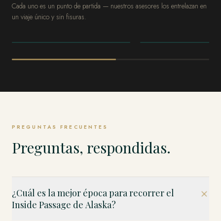
Cada uno es un punto de partida — nuestros asesores los entrelazan en
un viaje único y sin fisuras.
ALASKA
ALASKA
Denali y el Interior
Kenai Fjords y l
Península
PREGUNTAS FRECUENTES
Preguntas, respondidas.
¿Cuál es la mejor época para recorrer el
Inside Passage de Alaska?