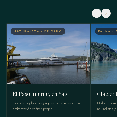
NATURALEZA · PRIVADO
FAUNA · 
El Paso Interior, en Yate
Glacier 
Fiordos de glaciares y aguas de ballenas en una
Hielo rompién
embarcación chárter propia.
naturalistas 