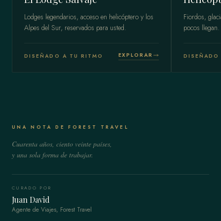
Lodges legendarios, acceso en helicóptero y los
Fiordos, glac
Alpes del Sur, reservados para usted.
pocos llegan.
EXPLORAR
DISEÑADO A TU RITMO
DISEÑADO 
UNA NOTA DE FOREST TRAVEL
Cuarenta años, ciento veinte países,
y una sola forma de trabajar.
CURADO POR
Juan David
Agente de Viajes, Forest Travel