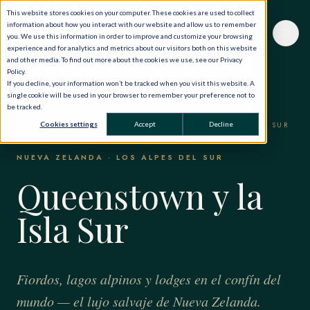
This website stores cookies on your computer. These cookies are used to collect
information about how you interact with our website and allow us to remember
you. We use this information in order to improve and customize your browsing
experience and for analytics and metrics about our visitors both on this website
and other media. To find out more about the cookies we use, see our Privacy
Policy.
If you decline, your information won’t be tracked when you visit this website. A
single cookie will be used in your browser to remember your preference not to
be tracked.
INICIO
·
EL MUNDO, EN PRIVADO
·
Cookies settings
Accept
Decline
AUSTRALIA Y NUEVA ZELANDA
·
QUEENSTOWN Y LA ISLA SUR
NUEVA ZELANDA · LOS ALPES DEL SUR
Queenstown y la
Isla Sur
Fiordos, lagos alpinos y lodges en el confín del
mundo — el lujo salvaje de Nueva Zelanda.