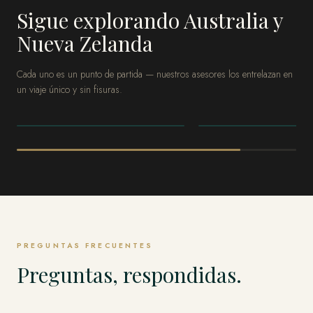
Sigue explorando Australia y
Nueva Zelanda
Cada uno es un punto de partida — nuestros asesores los entrelazan en
un viaje único y sin fisuras.
AUSTRALIA Y NUEVA ZELANDA
AUSTRALIA Y NUEVA 
Sídney
La Gran Barrer
Coral
PREGUNTAS FRECUENTES
Preguntas, respondidas.