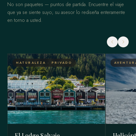
No son paquetes — puntos de partida. Encuentre el viaje
que ya se siente suyo; su asesor lo rediseña enteramente
en torno a usted.
NATURALEZA · PRIVADO
AVENTUR
El Lodge Salvaje
Helicópt