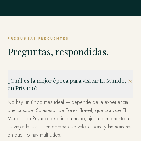
Singapur
TODO LO DEMÁS
Weddell y los Emperadores y más allá.
Estambul, Capadocia, Bodrum y la Costa y más allá.
EXPLORAR
Estados Unidos
allá.
EXPLORAR
Los Fiordos, Islas Lofoten, Tromsø y el Ártico y más allá.
El Mundo Entero, en Privado
Los Cabos, Riviera Maya, Ciudad de México y más allá.
EXPLORAR
Bahía Marina, Isla de Sentosa, Los Barrios Históricos y
EXPLORAR
EXPLORAR
Miami, el Oeste y Nueva York — organizado en privado.
EXPLORAR
más allá.
Esto es solo el comienzo. Cuatro décadas en más de 120
EXPLORAR
países — dondequiera que imagine, ya hemos estado.
EXPLORAR
EXPLORAR
Díganos a dónde y lo diseñamos.
PREGUNTAS FRECUENTES
PLANIFICA TU VIAJE
Preguntas, respondidas.
¿Cuál es la mejor época para visitar El Mundo,
en Privado?
No hay un único mes ideal — depende de la experiencia
que busque. Su asesor de Forest Travel, que conoce El
Mundo, en Privado de primera mano, ajusta el momento a
su viaje: la luz, la temporada que vale la pena y las semanas
en que no hay multitudes.