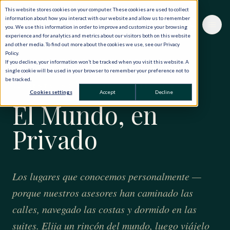
This website stores cookies on your computer. These cookies are used to collect
information about how you interact with our website and allow us to remember
you. We use this information in order to improve and customize your browsing
experience and for analytics and metrics about our visitors both on this website
and other media. To find out more about the cookies we use, see our Privacy
Policy.
If you decline, your information won’t be tracked when you visit this website. A
single cookie will be used in your browser to remember your preference not to
be tracked.
CUARENTA AÑOS · CIENTO VEINTE PAÍSES
Cookies settings
Accept
Decline
El Mundo, en
Privado
Los lugares que conocemos personalmente —
porque nuestros asesores han caminado las
calles, navegado las costas y dormido en las
suites. Elija un rincón del mundo, luego viájelo