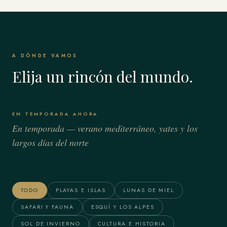
A DÓNDE VAMOS
Elija un rincón del mundo.
EN TEMPORADA AHORA
En temporada — verano mediterráneo, yates y los
largos días del norte
Bora Bora & Polinesia
Alaska
Francesa
TODO
PLAYAS E ISLAS
LUNAS DE MIEL
SAFARI Y FAUNA
ESQUÍ Y LOS ALPES
SOL DE INVIERNO
CULTURA E HISTORIA