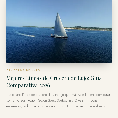
CRUCEROS DE LUJO
Mejores Líneas de Crucero de Lujo: Guía
Comparativa 2026
Las cuatro líneas de crucero de ultralujo que más vale la pena comparar
son Silversea, Regent Seven Seas, Seabourn y Crystal — todas
excelentes, cada una para un viajero distinto. Silversea ofrece el mayor
alcance y rango de expedición, Regent Seven Seas es la más todo-
incluido, Seabourn la más íntima y Crystal la más clásica. No hay una