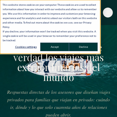
This website stores cookies on your computer. These cookies are used to collect
information about how you interact with our website and allow us to remember
you. We use this information in order to improve and customize your browsing
experience and for analytics and metrics about our visitors both on this website
and other media. To find out more about the cookies we use, see our Privacy
Policy.
If you decline, your information won’t be tracked when you visit this website. A
GUÍAS DE VIAJE
single cookie will be used in your browser to remember your preference not to
be tracked.
Cómo se planean de
Cookies settings
Accept
Decline
verdad los viajes más
extraordinarios del
mundo
Respuestas directas de los asesores que diseñan viajes
privados para familias que viajan en privado: cuándo
ir, dónde y lo que solo cuarenta años de relaciones
pueden abrir.