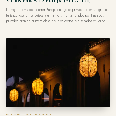
Varios Países de Europa (Sin Grupo)
La mejor forma de recorrer Europa en lujo es privada, no en un grupo
turístico: dos o tres países a un ritmo sin prisa, unidos por traslados
privados, tren de primera clase o vuelos cortos, y diseñados en torno a
lo que ama y no a una ruta fija de autobús. Un asesor privado teje los
países en un solo viaje continuo — las estancias, el acceso privado, la
logística entre fronteras — para que se sienta impecable en vez de
agotador.
POR QUÉ USAR UN ASESOR