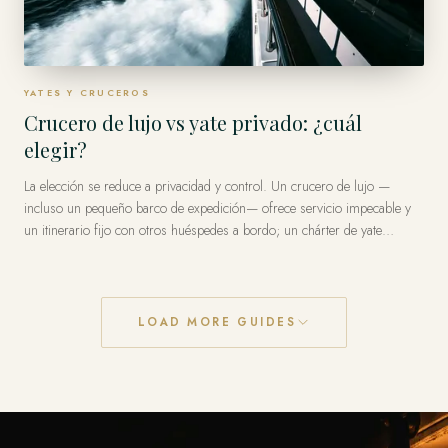
YATES Y CRUCEROS
Crucero de lujo vs yate privado: ¿cuál
elegir?
La elección se reduce a privacidad y control. Un crucero de lujo —
incluso un pequeño barco de expedición— ofrece servicio impecable y
un itinerario fijo con otros huéspedes a bordo; un chárter de yate
privado le da el barco para ustedes y una ruta que fijan día a día. Los
cruceros llegan mejor a los lugares realmente remotos (los polos, las
Galápagos); un yate privado es insuperable para una costa que quiere
por completo a su manera.
LOAD MORE GUIDES