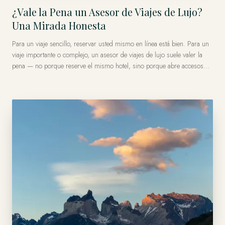
¿Vale la Pena un Asesor de Viajes de Lujo?
Una Mirada Honesta
Para un viaje sencillo, reservar usted mismo en línea está bien. Para un
viaje importante o complejo, un asesor de viajes de lujo suele valer la
pena — no porque reserve el mismo hotel, sino porque abre accesos
que no encontrará, consigue reconocimiento y beneficios, le ahorra
horas y resuelve imprevistos en tiempo real, muchas veces sin costo
extra para usted en el viaje. El valor es acceso y responsabilidad, no una
tarifa más baja.