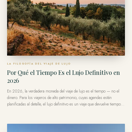
LA FILOSOFÍA DEL VIAJE DE LUJO
Por Qué el Tiempo Es el Lujo Definitivo en
2026
En 2026, la verdadera moneda del viaje de lujo es el tiempo — no el
dinero. Para los viajeros de alto patrimonio, cuyas agendas están
planificadas al detalle, el lujo definitivo es un viaje que devuelve tiempo:
sin esperas, sin fricción, sin días desperdiciados — y con acceso
privilegiado en el momento exacto en que importa. Eso es lo que un
asesor privado realmente vende: su propio tiempo, bien invertido.