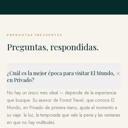
Singapur
TODO LO DEMÁS
Weddell y los Emperadores y más allá.
Estambul, Capadocia, Bodrum y la Costa y más allá.
EXPLORAR
Estados Unidos
allá.
EXPLORAR
Los Fiordos, Islas Lofoten, Tromsø y el Ártico y más allá.
El Mundo Entero, en Privado
Los Cabos, Riviera Maya, Ciudad de México y más allá.
EXPLORAR
Bahía Marina, Isla de Sentosa, Los Barrios Históricos y
EXPLORAR
EXPLORAR
Miami, el Oeste y Nueva York — organizado en privado.
EXPLORAR
más allá.
Esto es solo el comienzo. Cuatro décadas en más de 120
EXPLORAR
países — dondequiera que imagine, ya hemos estado.
EXPLORAR
EXPLORAR
Díganos a dónde y lo diseñamos.
PREGUNTAS FRECUENTES
PLANIFICA TU VIAJE
Preguntas, respondidas.
¿Cuál es la mejor época para visitar El Mundo,
en Privado?
No hay un único mes ideal — depende de la experiencia
que busque. Su asesor de Forest Travel, que conoce El
Mundo, en Privado de primera mano, ajusta el momento a
su viaje: la luz, la temporada que vale la pena y las semanas
en que no hay multitudes.