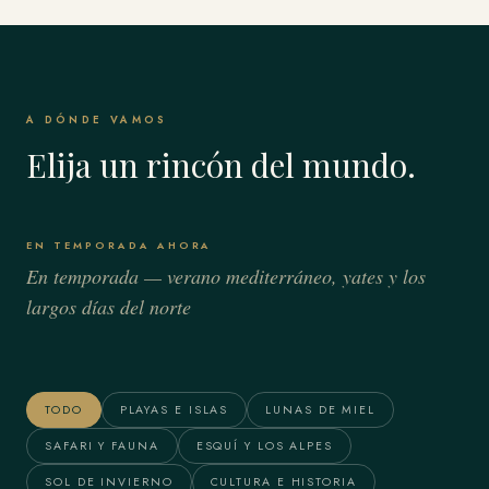
A DÓNDE VAMOS
Elija un rincón del mundo.
EN TEMPORADA AHORA
En temporada — verano mediterráneo, yates y los
largos días del norte
Bora Bora & Polinesia
Alaska
Francesa
TODO
PLAYAS E ISLAS
LUNAS DE MIEL
SAFARI Y FAUNA
ESQUÍ Y LOS ALPES
SOL DE INVIERNO
CULTURA E HISTORIA