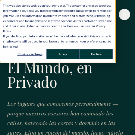
This website stores cookies on your computer. These cookies are used to collect
information about how you interact with our website and allow us to remember
you. We use this information in order to improve and customize your browsing
experience and for analytics and metrics about our visitors both on this website
and other media. To find out more about the cookies we use, see our Privacy
Policy.
If you decline, your information won’t be tracked when you visit this website. A
single cookie will be used in your browser to remember your preference not to
be tracked.
CUARENTA AÑOS · CIENTO VEINTE PAÍSES
Cookies settings
Accept
Decline
El Mundo, en
Privado
Los lugares que conocemos personalmente —
porque nuestros asesores han caminado las
calles, navegado las costas y dormido en las
suites. Elija un rincón del mundo, luego viájelo